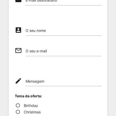
E-mail destinatário
account_box
O seu nome
mail_outline
O seu e-mail
mode_edit
Mensagem
Tema da oferta:
Birthday
Christmas