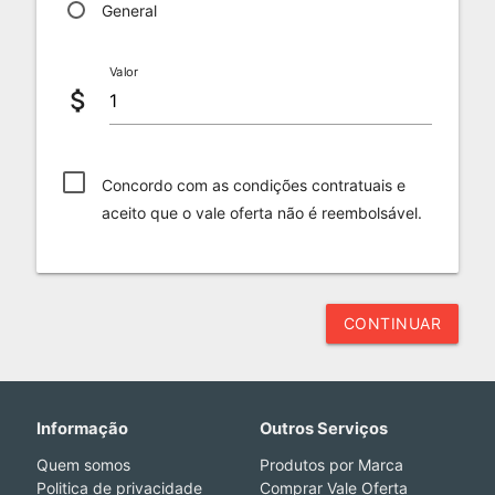
General
Valor
attach_money
Concordo com as condições contratuais e
aceito que o vale oferta não é reembolsável.
CONTINUAR
Informação
Outros Serviços
Quem somos
Produtos por Marca
Politica de privacidade
Comprar Vale Oferta