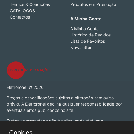
Termos & Condições
Produtos em Promoção
CATÁLOGOS
Contactos
A Minha Conta
A Minha Conta
Histórico de Pedidos
Lista de Favoritos
Newsletter
Eletroronel © 2026
Preços e especificações sujeitos a alteração sem aviso
prévio. A Eletroronel declina qualquer responsabilidade por
eventuais erros publicados no site.
O stock apresentado não é online, após efetuar a
encomenda deve aguardar pela confirmação das
Cookies.
quantidades desejadas e praso de entrega antes de efetuar