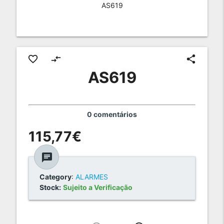
AS619
favorite_border
compare_arrows
share
AS619
0 comentários
115,77€
chat
Category
:
ALARMES
Stock:
Sujeito a Verificação