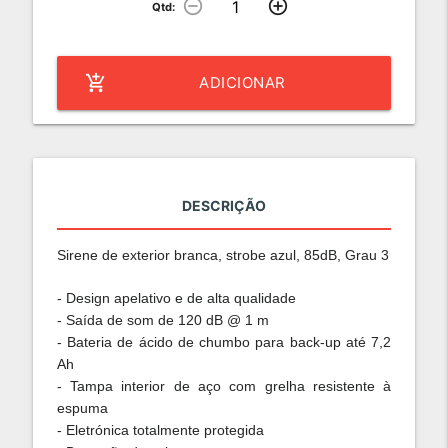
remove_circle_outline
add_circle_outline
Qtd:
add_shopping_cart
ADICIONAR
DESCRIÇÃO
Sirene de exterior branca, strobe azul, 85dB, Grau 3
- Design apelativo e de alta qualidade
- Saída de som de 120 dB @ 1 m
- Bateria de ácido de chumbo para back-up até 7,2
Ah
- Tampa interior de aço com grelha resistente à
espuma
- Eletrónica totalmente protegida