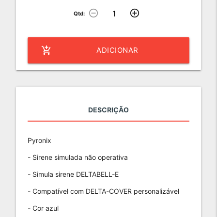
remove_circle_outline
add_circle_outline
Qtd:
add_shopping_cart
ADICIONAR
DESCRIÇÃO
Pyronix
- Sirene simulada não operativa
- Simula sirene DELTABELL-E
- Compatível com DELTA-COVER personalizável
- Cor azul