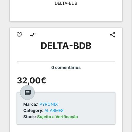
DELTA-BDB
favorite_border
compare_arrows
share
DELTA-BDB
0 comentários
32,00€
chat
Marca:
:
PYRONIX
Category
:
ALARMES
Stock:
Sujeito a Verificação